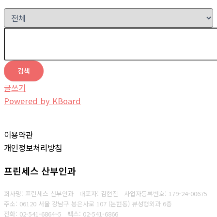
검색
글쓰기
Powered by KBoard
이용약관
개인정보처리방침
프린세스 산부인과
회사명: 프린세스 산부인과 대표자: 김현진
사업자등록번호: 179-24-00675
주소: 06120 서울 강남구 봉은사로 107 (논현동) 뷰성형외과 6층
전화: 02-541-6864~5
팩스: 02-541-6866